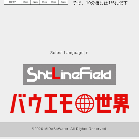
子で、10分後には1/5に低下
Select Language
▼
©2026
MiReBaWater
. All Rights Reserved.