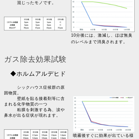
混じったモノです。
10分後には、激減し、ほぼ無臭
のレベルまで消臭されます。
ガス除去効果試験
◆ホルムアルデヒド
シックハウス症候群の原
因物質。
壁紙を貼る接着剤等に含
まれる化学物質の一つ
粘膜を刺激する為、涙や
鼻水が出る症状が現れます。
噴霧後すぐに効果が出ている様