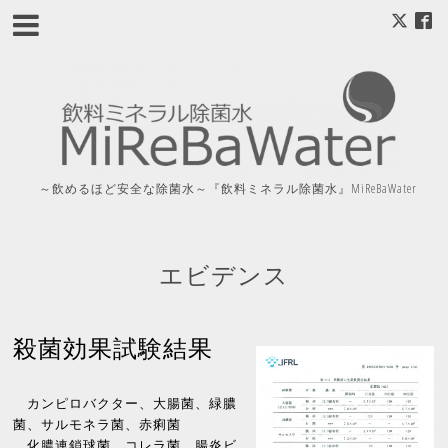
～飲めるほど安全な除菌水～『飲料ミネラル除菌水』MiReBaWater
エビデンス
殺菌効果試験結果
カンピロバクター、大腸菌、緑膿
菌、サルモネラ菌、赤痢菌
化膿連鎖球菌、コレラ菌、腸炎ビ