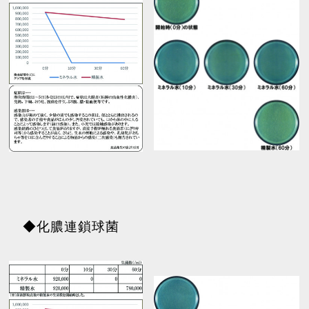
◆化膿連鎖球菌